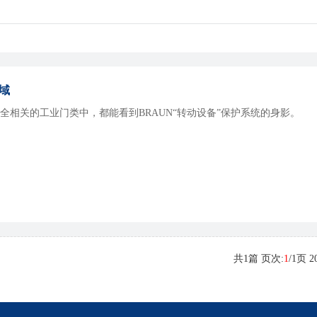
领域
全相关的工业门类中，都能看到BRAUN“转动设备”保护系统的身影。
共
1
篇 页次:
1
/
1
页
2